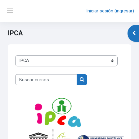
Saltar al contenido principal
Iniciar sesión (ingresar)
Pánel lateral
IPCA
Abr
Categorías
Buscar cursos
Buscar cursos